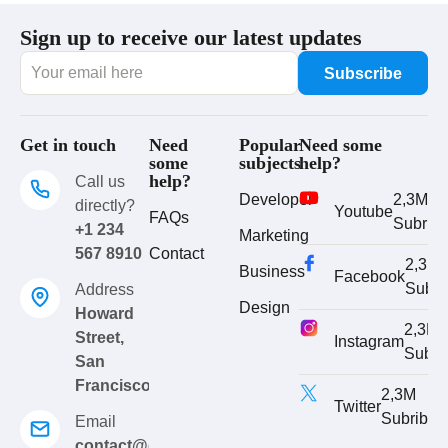
Sign up to receive our latest updates
Get in touch
Need
Popular
Need some
some
subjects
help?
help?
Call us
Developer
2,3M
directly?
Youtube
FAQs
Subrib
+1 234
Marketing
567 8910
Contact
2,3M
Business
Facebook
Subri
Address
Design
Howard
2,3M
Street,
Instagram
Subri
San
Francisco
2,3M
Twitter
Subribe
Email
contact@eduma.com