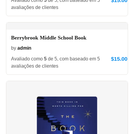
$
15.00
Avaliado como
5
de 5, com baseado em
5
avaliações de clientes
Berrybrook Middle School Book
by
admin
$
15.00
Avaliado como
5
de 5, com baseado em
5
avaliações de clientes